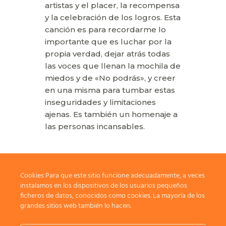
artistas y el placer, la recompensa
y la celebración de los logros. Esta
canción es para recordarme lo
importante que es luchar por la
propia verdad, dejar atrás todas
las voces que llenan la mochila de
miedos y de «No podrás», y creer
en una misma para tumbar estas
inseguridades y limitaciones
ajenas. Es también un homenaje a
las personas incansables.
Cookies Para que este sitio funcione adecuadamente, a veces
instalamos en los dispositivos de los usuarios pequeños
ficheros de datos, conocidos como cookies. La mayoría de los
grandes sitios web también lo hacen.